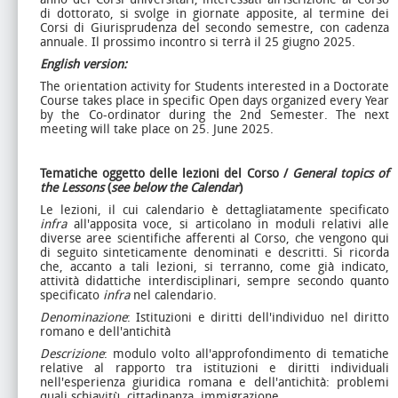
di dottorato, si svolge in giornate apposite, al termine dei
Corsi di Giurisprudenza del secondo semestre, con cadenza
annuale. Il prossimo incontro si terrà il 25 giugno 2025.
English version:
The orientation activity for Students interested in a Doctorate
Course takes place in specific Open days organized every Year
by the Co-ordinator during the 2nd Semester. The next
meeting will take place on 25. June 2025.
Tematiche oggetto delle lezioni del Corso /
General topics of
the Lessons
(
see below the Calendar
)
Le lezioni, il cui calendario è dettagliatamente specificato
infra
all'apposita voce, si articolano in moduli relativi alle
diverse aree scientifiche afferenti al Corso, che vengono qui
di seguito sinteticamente denominati e descritti. Si ricorda
che, accanto a tali lezioni, si terranno, come già indicato,
attività didattiche interdisciplinari, sempre secondo quanto
specificato
infra
nel calendario.
Denominazione
: Istituzioni e diritti dell'individuo nel diritto
romano e dell'antichità
Descrizione
: modulo volto all'approfondimento di tematiche
relative al rapporto tra istituzioni e diritti individuali
nell'esperienza giuridica romana e dell'antichità: problemi
quali schiavitù, cittadinanza, immigrazione