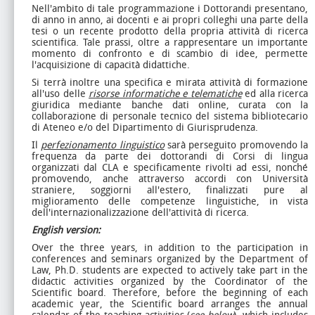
Nell'ambito di tale programmazione i Dottorandi presentano,
di anno in anno, ai docenti e ai propri colleghi una parte della
tesi o un recente prodotto della propria attività di ricerca
scientifica. Tale prassi, oltre a rappresentare un importante
momento di confronto e di scambio di idee, permette
l'acquisizione di capacità didattiche.
Si terrà inoltre una specifica e mirata attività di formazione
all'uso delle
risorse informatiche e telematiche
ed alla ricerca
giuridica mediante banche dati online, curata con la
collaborazione di personale tecnico del sistema bibliotecario
di Ateneo e/o del Dipartimento di Giurisprudenza.
Il
perfezionamento linguistico
sarà perseguito promovendo la
frequenza da parte dei dottorandi di Corsi di lingua
organizzati dal CLA e specificamente rivolti ad essi, nonché
promovendo, anche attraverso accordi con Università
straniere, soggiorni all'estero, finalizzati pure al
miglioramento delle competenze linguistiche, in vista
dell'internazionalizzazione dell'attività di ricerca.
English version:
Over the three years, in addition to the participation in
conferences and seminars organized by the Department of
Law, Ph.D. students are expected to actively take part in the
didactic activities organized by the Coordinator of the
Scientific board. Therefore, before the beginning of each
academic year, the Scientific board arranges the annual