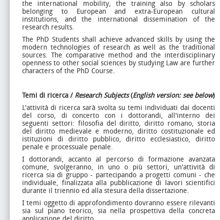
the international mobility, the training also by scholars
belonging to European and extra-European cultural
institutions, and the international dissemination of the
research results.
The PhD Students shall achieve advanced skills by using the
modern technologies of research as well as the traditional
sources. The comparative method and the interdisciplinary
openness to other social sciences by studying Law are further
characters of the PhD Course.
Temi di ricerca /
Research Subjects
(
English version: see below
)
L'attività di ricerca sarà svolta su temi individuati dai docenti
del corso, di concerto con i dottorandi, all'interno dei
seguenti settori: filosofia del diritto, diritto romano, storia
del diritto medievale e moderno, diritto costituzionale ed
istituzioni di diritto pubblico, diritto ecclesiastico, diritto
penale e processuale penale.
I dottorandi, accanto al percorso di formazione avanzata
comune, svolgeranno, in uno o più settori, un'attività di
ricerca sia di gruppo - partecipando a progetti comuni - che
individuale, finalizzata alla pubblicazione di lavori scientifici
durante il triennio ed alla stesura della dissertazione.
I temi oggetto di approfondimento dovranno essere rilevanti
sia sul piano teorico, sia nella prospettiva della concreta
applicazione del diritto.