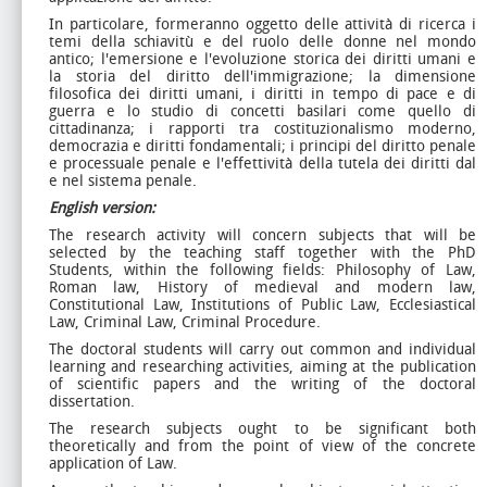
In particolare, formeranno oggetto delle attività di ricerca i
temi della schiavitù e del ruolo delle donne nel mondo
antico; l'emersione e l'evoluzione storica dei diritti umani e
la storia del diritto dell'immigrazione; la dimensione
filosofica dei diritti umani, i diritti in tempo di pace e di
guerra e lo studio di concetti basilari come quello di
cittadinanza; i rapporti tra costituzionalismo moderno,
democrazia e diritti fondamentali; i principi del diritto penale
e processuale penale e l'effettività della tutela dei diritti dal
e nel sistema penale.
English version:
The research activity will concern subjects that will be
selected by the teaching staff together with the PhD
Students, within the following fields: Philosophy of Law,
Roman law, History of medieval and modern law,
Constitutional Law, Institutions of Public Law, Ecclesiastical
Law, Criminal Law, Criminal Procedure.
The doctoral students will carry out common and individual
learning and researching activities, aiming at the publication
of scientific papers and the writing of the doctoral
dissertation.
The research subjects ought to be significant both
theoretically and from the point of view of the concrete
application of Law.