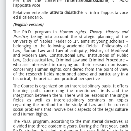
Per quel che concerne l'
internazionalizzazione
, v.
infra
l'apposita voce.
Relativamente alle
attività didattiche
, v. infra l'apposita voce
ed il calendario.
(English version)
The Ph.D. program in
Human rights. Theory, History and
Practice
, taking into account the strategic planning of the
University of Naples "Federico II", aims at young scholars –
belonging to the following academic fields: Philosophy of
Law, Roman Law and Law of antiquity, History of Medieval
and Modern Law, Constitutional Law, Institutions of Public
Law, Ecclesiastical law, Criminal Law and Criminal Procedure –
who are interested in carrying out their research on issues
concerning Human Rights, considered from the point of view
of the research fields mentioned above and particularly in a
historical, theoretical and practical perspective.
The Course is organized on an interdisciplinary basis. It offers
learning paths concerning the mentioned fields and the
integration between them. There will be lessons in the single
fields as well as interdisciplinary seminars on topics
regarding the method for the study of Law and the current
social problems that involve basic aspects of the legal culture
and Human Rights.
The Ph.D. program, according to the ministerial directives, is
divided into three academic years. During the first year, each
Ph.D. student is called to deepen his own field of study in