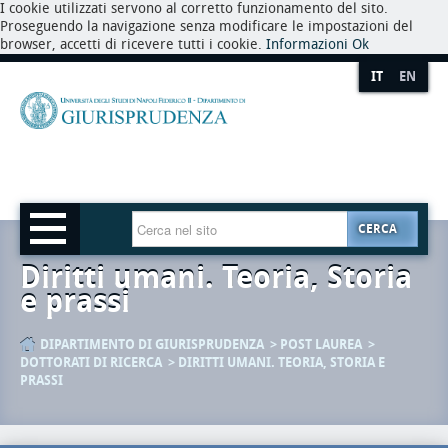
I cookie utilizzati servono al corretto funzionamento del sito.
Proseguendo la navigazione senza modificare le impostazioni del
browser, accetti di ricevere tutti i cookie.
Informazioni
Ok
IT
EN
CERCA
Diritti umani. Teoria, Storia
e prassi
DIPARTIMENTO DI GIURISPRUDENZA
POST LAUREA
DOTTORATI DI RICERCA
DIRITTI UMANI. TEORIA, STORIA E
PRASSI