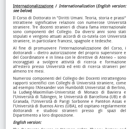
Internazionalizzazione
/
Internationalization
(
English version:
see below
)
Il Corso di Dottorato in "Diritti Umani. Teoria, storia e prassi"
intrattiene significative relazioni con numerose Università
straniere. Tre docenti stranieri di chiara fama internazionale
sono componenti del Collegio. Da diversi anni sono stati
stipulati e vengono attuati accordi di co-tutela con Università
straniere, in particolare francesi, spagnole e tedesche.
Al fine di promuovere l'internazionalizzazione del Corso, i
dottorandi – dietro autorizzazione del proprio supervisore e
del Coordinatore e in linea con le direttive di Ateneo – sono
incoraggiati a svolgere attività di ricerca e formazione
all'estero presso Università ed enti di ricerca stranieri per
almeno tre mesi.
Numerosi componenti del Collegio dei Docenti intrattengono
rapporti scientifici con Colleghi di Università straniere, come
ad esempio l'Alexander von Humboldt Universität di Berlino,
la Ludwig-Maximilian-Universität di Monaco di Baviera e
l'Università di Tübingen, le Università di Barcellona (UB) e di
Granada, l'Università di Parigi Sorbonne e Pantéon Assas e
l'Università di Buenos Aires (UBA), ed ospitano regolarmente
dottorandi e studiosi stranieri presso gli spazi del
Dipartimento a loro disposizione.
English version: