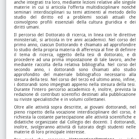
anche integrati tra loro, mediante lezioni relative alle singole
materie in cui si articola l'offerta multidisciplinare nonché
seminari interdisciplinari su temi attinenti al metodo dello
studio del diritto ed a problemi sociali attuali che
coinvolgono profili essenziali della cultura giuridica e dei
diritti umani.
Il percorso del Dottorato di ricerca, in linea con le direttive
ministeriali, si articola in tre anni accademici. Nel corso del
primo anno, ciascun Dottorando è chiamato ad approfondire
lo studio della propria materia di afferenza al fine di definire
il tema di ricerca, oggetto della tesi di dottorato, e di
procedere ad una prima impostazione di tale lavoro, anche
mediante raccolta della relativa bibliografia. Nel corso del
secondo anno, i dottorandi sono chiamati allo studio
approfondito del materiale bibliografico necessario alla
stesura della tesi. Nel corso del terzo ed ultimo anno, infine,
i dottorandi sono impegnati appieno nella stesura della tesi.
Durante l'intero percorso accademico è, inoltre, prevista la
redazione di contributi scientifici destinati alla pubblicazione
su riviste specialistiche e in volumi collettanei.
Oltre alle attività sopra descritte, ai giovani dottorandi, nel
pieno rispetto della vocazione interdisciplinare del corso, è
richiesta la costante partecipazione alle attività scientifiche e
didattiche organizzate dal Collegio dei docenti. I dottorandi,
inoltre, svolgeranno attività di tutorato degli studenti nelle
materie di loro principale interesse.