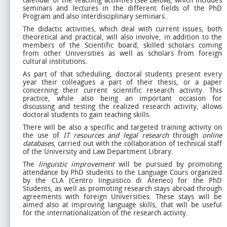
calendar of the teaching activities (
see below
), which includes
seminars and lectures in the different fields of the PhD
Program and also interdisciplinary seminars.
The didactic activities, which deal with current issues, both
theoretical and practical, will also involve, in addition to the
members of the Scientific board, skilled scholars coming
from other Universities as well as scholars from foreign
cultural institutions.
As part of that scheduling, doctoral students present every
year their colleagues a part of their thesis, or a paper
concerning their current scientific research activity. This
practice, while also being an important occasion for
discussing and testing the realized research activity, allows
doctoral students to gain teaching skills.
There will be also a specific and targeted training activity on
the use of
IT resources and legal research
through
online
databases
, carried out with the collaboration of technical staff
of the University and Law Department Library.
The
linguistic improvement
will be pursued by promoting
attendance by PhD students to the Language Cours organized
by the CLA (Centro linguistico di Ateneo) for the PhD
Students, as well as promoting research stays abroad through
agreements with foreign Universities. These stays will be
aimed also at improving language skills, that will be useful
for the internationalization of the research activity.