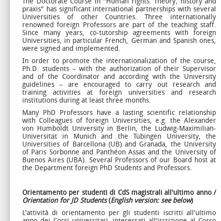
The Doctorate Course in "Human rights. Theory, history and
praxis" has significant international partnerships with several
Universities of other Countries. Three internationally
renowned foreign Professors are part of the teaching staff.
Since many years, co-tutorship agreements with foreign
Universities, in particular French, German and Spanish ones,
were signed and implemented.
In order to promote the internationalization of the course,
Ph.D. students – with the authorization of their Supervisor
and of the Coordinator and according with the University
guidelines – are encouraged to carry out research and
training activities at foreign universities and research
institutions during at least three months.
Many PhD Professors have a lasting scientific relationship
with Colleagues of foreign Universities, e.g. the Alexander
von Humboldt University in Berlin, the Ludwig-Maximilian-
Universität in Munich and the Tübingen University, the
Universities of Barcellona (UB) and Granada, the University
of Paris Sorbonne and Panthéon Assas and the University of
Buenos Aires (UBA). Several Professors of our Board host at
the Department foreign PhD Students and Professors.
Orientamento per studenti di CdS magistrali all'ultimo anno /
Orientation for JD Students
(
English version: see below
)
L'attività di orientamento per gli studenti iscritti all'ultimo
anno dei Corsi universitari, interessati all'iscrizione al Corso