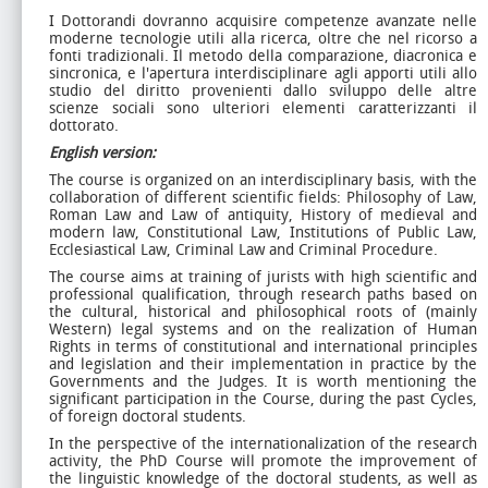
I Dottorandi dovranno acquisire competenze avanzate nelle
moderne tecnologie utili alla ricerca, oltre che nel ricorso a
fonti tradizionali. Il metodo della comparazione, diacronica e
sincronica, e l'apertura interdisciplinare agli apporti utili allo
studio del diritto provenienti dallo sviluppo delle altre
scienze sociali sono ulteriori elementi caratterizzanti il
dottorato.
English version:
The course is organized on an interdisciplinary basis, with the
collaboration of different scientific fields: Philosophy of Law,
Roman Law and Law of antiquity, History of medieval and
modern law, Constitutional Law, Institutions of Public Law,
Ecclesiastical Law, Criminal Law and Criminal Procedure.
The course aims at training of jurists with high scientific and
professional qualification, through research paths based on
the cultural, historical and philosophical roots of (mainly
Western) legal systems and on the realization of Human
Rights in terms of constitutional and international principles
and legislation and their implementation in practice by the
Governments and the Judges. It is worth mentioning the
significant participation in the Course, during the past Cycles,
of foreign doctoral students.
In the perspective of the internationalization of the research
activity, the PhD Course will promote the improvement of
the linguistic knowledge of the doctoral students, as well as