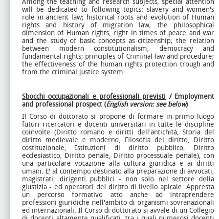
Among the teaching and research subjects, special attention
will be dedicated to following topics: slavery and women's
role in ancient law; historical roots and evolution of Human
rights and history of migration law; the philosophical
dimension of Human rights, right in times of peace and war
and the study of basic concepts as citizenship; the relation
between modern constitutionalism, democracy and
fundamental rights; principles of Criminal law and procedure;
the effectiveness of the human rights protection trough and
from the criminal justice system.
Sbocchi occupazionali e professionali previsti
/ Employment
and professional prospect (
English version: see below
)
Il Corso di dottorato si propone di formare in primo luogo
futuri ricercatori e docenti universitari in tutte le discipline
coinvolte (Diritto romano e diritti dell'antichità, Storia del
diritto medievale e moderno, Filosofia del diritto, Diritto
costituzionale, Istituzioni di diritto pubblico, Diritto
ecclesiastico, Diritto penale, Diritto processuale penale), con
una particolare vocazione alla cultura giuridica e ai diritti
umani. E' al contempo destinato alla preparazione di avvocati,
magistrati, dirigenti pubblici - non solo nel settore della
giustizia - ed operatori del diritto di livello apicale. Appresta
un percorso formativo atto anche ad intraprendere
professioni giuridiche nell'ambito di organismi sovranazionali
ed internazionali. Il Corso di dottorato si avvale di un Collegio
di docenti altamente qualificati, tra i quali numerosi docenti