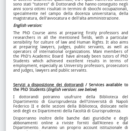
sono stati "tutores" di Dottorandi che hanno conseguito negli
anni scorsi ottimi risultati in termini di sbocchi occupazionali,
specialmente nel campo della docenza universitaria, della
magistratura, dell'avvocatura e dell'alta amministrazione.
English version:
The PhD Course aims at preparing firstly professors and
researchers in all the mentioned fields, with a particular
sensibility for culture of law and Human Rights. It also aims
at preparing lawyers, judges, public servants, as well as
operators of international organizations. Mani members of
the PhD's Academic Board have already been tutors of PhD
Students which achieved excellent results in terms of
employment, especially as University professors, prosecutors
and judges, lawyers and public servants.
Servizi a disposizione dei dottorandi
/ Services available to
the PhD Students (
English version: see below
)
I dottorandi potranno usufruire della Biblioteca del
Dipartimento di Giurisprudenza dell'Università di Napoli
Federico II e delle sezioni della Biblioteca, dislocate nelle
sedi degli ex Dipartimenti della Facoltà di Giurisprudenza.
Disporranno inoltre delle banche dati giuridiche e degli
abbonamenti online a riviste forniti dall'Ateneo e dal
Dipartimento. Avranno un proprio account istituzionale di