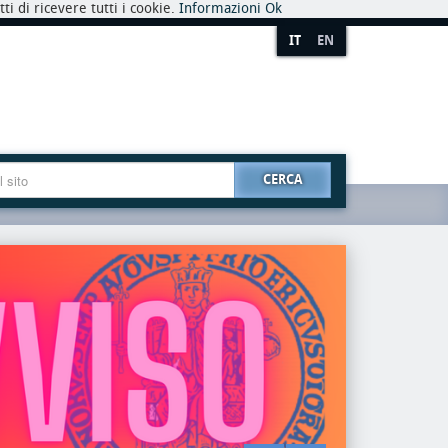
i di ricevere tutti i cookie.
Informazioni
Ok
IT
EN
CERCA
premio
riaper