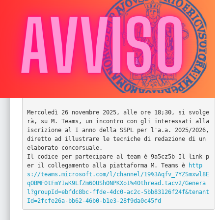
Mercoledì 26 novembre 2025, alle ore 18;30, si svolge
rà, su M. Teams, un incontro con gli interessati alla 
iscrizione al I anno della SSPL per l'a.a. 2025/2026, 
diretto ad illustrare le tecniche di redazione di un 
elaborato concorsuale.

Il codice per partecipare al team è 9a5cz5b Il link p
er il collegamento alla piattaforma M. Teams è 
http
s://teams.microsoft.com/l/channel/19%3Aqfv_7YZSmxwl8E
qOBMF0tFmYIwK9LfZm60USh0NPKXo1%40thread.tacv2/Genera
l?groupId=ebfdc8bc-ffde-4dc0-ac2c-5bb83126f24f&tenant
Id=2fcfe26a-bb62-46b0-b1e3-28f9da0c45fd