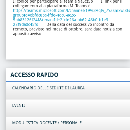
Il codice per partecipare al team è 9a5cz5b
Il link per il
collegamento alla piattaforma M. Teams è
https://teams.microsoft.com/l/channel/19%3Aqfv_7YZSmxw
groupId=ebfdc8bc-ffde-4dc0-ac2c-
5bb83126f24f&tenantId=2fcfe26a-bb62-46b0-b1e3-
28f9da0c45fd
Della data del successivo incontro da
remoto, previsto nel mese di ottobre, sarà data notizia con
apposito avviso.
ACCESSO RAPIDO
CALENDARIO DELLE SEDUTE DI LAUREA
EVENTI
MODULISTICA DOCENTE / PERSONALE