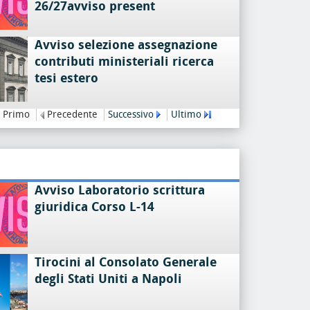
26/27avviso present
Avviso selezione assegnazione
contributi ministeriali ricerca
tesi estero
Primo
Precedente
Successivo
Ultimo
Avviso Laboratorio scrittura
giuridica Corso L-14
Tirocini al Consolato Generale
degli Stati Uniti a Napoli