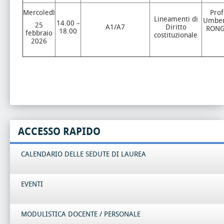
Mercoledì
Prof
Lineamenti di
Umber
14.00 –
25
A1/A7
Diritto
RON
18.00
febbraio
costituzionale
2026
ACCESSO RAPIDO
CALENDARIO DELLE SEDUTE DI LAUREA
EVENTI
MODULISTICA DOCENTE / PERSONALE