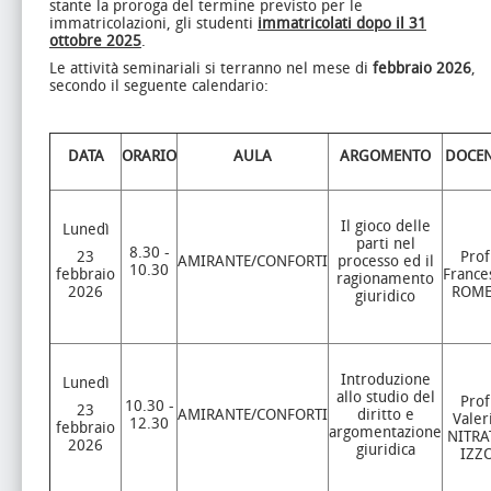
stante la proroga del termine previsto per le
immatricolazioni, gli studenti
immatricolati dopo il 31
ottobre 2025
.
Le attività seminariali si terranno nel mese di
febbraio 2026
,
secondo il seguente calendario:
DATA
ORARIO
AULA
ARGOMENTO
DOCEN
Il gioco delle
Lunedì
parti nel
8.30 -
23
Prof
AMIRANTE/CONFORTI
processo ed il
10.30
febbraio
France
ragionamento
2026
ROM
giuridico
Introduzione
Lunedì
allo studio del
Prof
10.30 -
23
AMIRANTE/CONFORTI
diritto e
Valer
12.30
febbraio
argomentazione
NITRA
2026
giuridica
IZZ