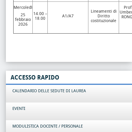
Mercoledì
Prof
Lineamenti di
Umber
14.00 –
25
A1/A7
Diritto
RON
18.00
febbraio
costituzionale
2026
ACCESSO RAPIDO
CALENDARIO DELLE SEDUTE DI LAUREA
EVENTI
MODULISTICA DOCENTE / PERSONALE