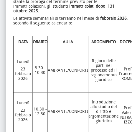
stante la proroga del termine previsto per le
immatricolazioni, gli studenti
immatricolati dopo il 31
ottobre 2025
.
Le attività seminariali si terranno nel mese di
febbraio 2026
,
secondo il seguente calendario:
DATA
ORARIO
AULA
ARGOMENTO
DOCEN
Il gioco delle
Lunedì
parti nel
8.30 -
23
Prof
AMIRANTE/CONFORTI
processo ed il
10.30
febbraio
France
ragionamento
2026
ROM
giuridico
Introduzione
Lunedì
allo studio del
Prof
10.30 -
23
AMIRANTE/CONFORTI
diritto e
Valer
12.30
febbraio
argomentazione
NITRA
2026
giuridica
IZZ