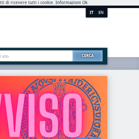
i di ricevere tutti i cookie.
Informazioni
Ok
IT
EN
CERCA
premio
riaper