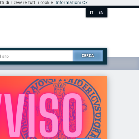
i di ricevere tutti i cookie.
Informazioni
Ok
IT
EN
CERCA
premio
riaper