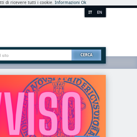
i di ricevere tutti i cookie.
Informazioni
Ok
IT
EN
CERCA
premio
riaper