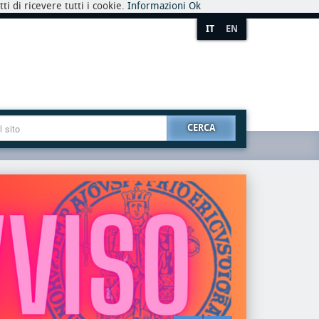
i di ricevere tutti i cookie.
Informazioni
Ok
IT
EN
CERCA
premio
riaper