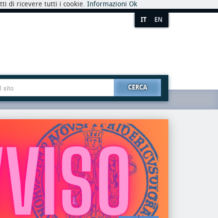
i di ricevere tutti i cookie.
Informazioni
Ok
IT
EN
CERCA
premio
riaper