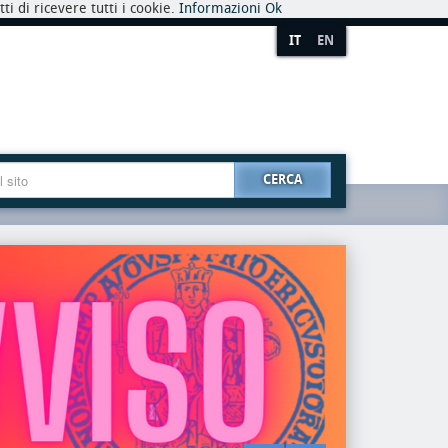
i di ricevere tutti i cookie.
Informazioni
Ok
IT
EN
CERCA
premio
riaper