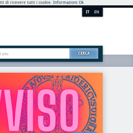
i di ricevere tutti i cookie.
Informazioni
Ok
IT
EN
CERCA
premio
riaper