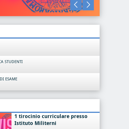
LEGGI TU
CA STUDENTI
DI ESAME
1 tirocinio curriculare presso
Istituto Militerni