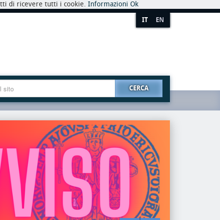
i di ricevere tutti i cookie.
Informazioni
Ok
IT
EN
CERCA
premio
riaper