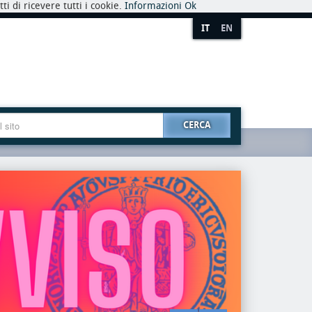
i di ricevere tutti i cookie.
Informazioni
Ok
IT
EN
CERCA
premio
riaper