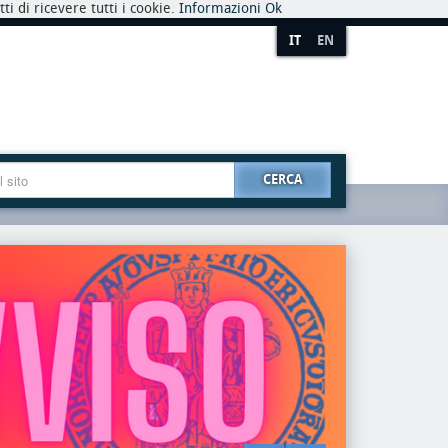
i di ricevere tutti i cookie.
Informazioni
Ok
IT
EN
CERCA
premio
riaper