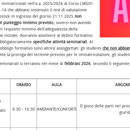
i immatricolati nell'a.a. 2025/2026 al Corso LMG01
L-14 che abbiano sostenuto il test di valutazione
cenze in ingresso del giorno 21.11.2025
non
il punteggio minimo previsto
, ovvero non avendo
 il requisito minimo dell'adeguatezza della
e iniziale, dovranno assolvere al debito formativo
bbligatoriamente
specifiche attività seminariali
. Al
bligo formativo sono altresì assoggettati: gli studenti
che non abbian
nte la proroga del termine previsto per le immatricolazioni, gli stude
 seminariali si terranno nel mese di
febbraio 2026
, secondo il seguente
ORARIO
AULA
ARGOM
ì
Il gioco delle parti nel pr
8.30 - 10.30
AMIRANTE/CONFORTI
aio
giurid