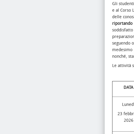
Gli student
e al Corso 
delle conos
riportando 
soddisfatto
preparazion
seguendo o
medesimo ob
nonché, sta
Le attività
DATA
Luned
23 febbr
2026