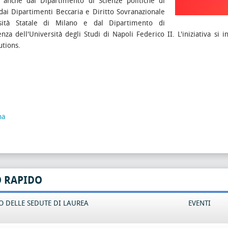
o anche dal Dipartimento di Scienze politiche di
ai Dipartimenti Beccaria e Diritto Sovranazionale
rsità Statale di Milano e dal Dipartimento di
nza dell'Università degli Studi di Napoli Federico II. L'iniziativa si 
tutions.
na
O RAPIDO
 DELLE SEDUTE DI LAUREA
EVENTI