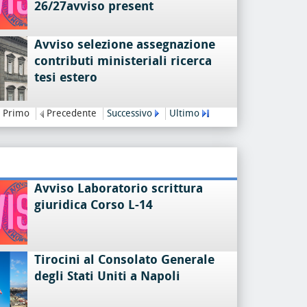
26/27avviso present
Avviso selezione assegnazione
contributi ministeriali ricerca
tesi estero
Primo
Precedente
Successivo
Ultimo
Avviso Laboratorio scrittura
giuridica Corso L-14
Tirocini al Consolato Generale
degli Stati Uniti a Napoli