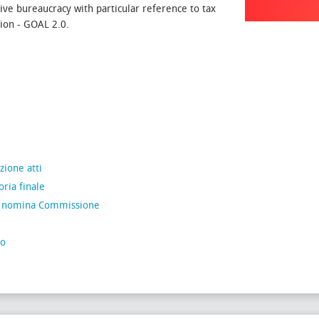
ive bureaucracy with particular reference to tax
tion - GOAL 2.0.
ione atti
ria finale
 nomina Commissione
so