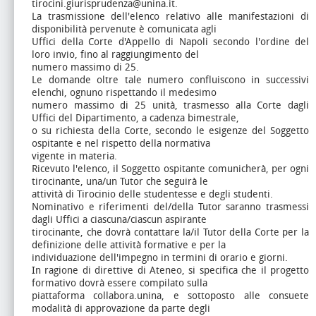
tirocini.giurisprudenza@unina.it.
La trasmissione dell'elenco relativo alle manifestazioni di
disponibilità pervenute è comunicata agli
Uffici della Corte d'Appello di Napoli secondo l'ordine del
loro invio, fino al raggiungimento del
numero massimo di 25.
Le domande oltre tale numero confluiscono in successivi
elenchi, ognuno rispettando il medesimo
numero massimo di 25 unità, trasmesso alla Corte dagli
Uffici del Dipartimento, a cadenza bimestrale,
o su richiesta della Corte, secondo le esigenze del Soggetto
ospitante e nel rispetto della normativa
vigente in materia.
Ricevuto l'elenco, il Soggetto ospitante comunicherà, per ogni
tirocinante, una/un Tutor che seguirà le
attività di Tirocinio delle studentesse e degli studenti.
Nominativo e riferimenti del/della Tutor saranno trasmessi
dagli Uffici a ciascuna/ciascun aspirante
tirocinante, che dovrà contattare la/il Tutor della Corte per la
definizione delle attività formative e per la
individuazione dell'impegno in termini di orario e giorni.
In ragione di direttive di Ateneo, si specifica che il progetto
formativo dovrà essere compilato sulla
piattaforma collabora.unina, e sottoposto alle consuete
modalità di approvazione da parte degli