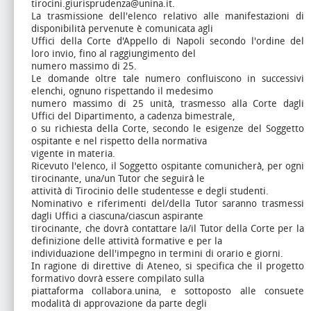
tirocini.giurisprudenza@unina.it.
La trasmissione dell'elenco relativo alle manifestazioni di
disponibilità pervenute è comunicata agli
Uffici della Corte d'Appello di Napoli secondo l'ordine del
loro invio, fino al raggiungimento del
numero massimo di 25.
Le domande oltre tale numero confluiscono in successivi
elenchi, ognuno rispettando il medesimo
numero massimo di 25 unità, trasmesso alla Corte dagli
Uffici del Dipartimento, a cadenza bimestrale,
o su richiesta della Corte, secondo le esigenze del Soggetto
ospitante e nel rispetto della normativa
vigente in materia.
Ricevuto l'elenco, il Soggetto ospitante comunicherà, per ogni
tirocinante, una/un Tutor che seguirà le
attività di Tirocinio delle studentesse e degli studenti.
Nominativo e riferimenti del/della Tutor saranno trasmessi
dagli Uffici a ciascuna/ciascun aspirante
tirocinante, che dovrà contattare la/il Tutor della Corte per la
definizione delle attività formative e per la
individuazione dell'impegno in termini di orario e giorni.
In ragione di direttive di Ateneo, si specifica che il progetto
formativo dovrà essere compilato sulla
piattaforma collabora.unina, e sottoposto alle consuete
modalità di approvazione da parte degli