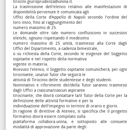
tirocini.giurisprudenza@unina.it.
La trasmissione dell'elenco relativo alle manifestazioni di
disponibilità pervenute è comunicata agli
Uffici della Corte d'Appello di Napoli secondo l'ordine del
loro invio, fino al raggiungimento del
numero massimo di 25.
Le domande oltre tale numero confluiscono in successivi
elenchi, ognuno rispettando il medesimo
numero massimo di 25 unità, trasmesso alla Corte dagli
Uffici del Dipartimento, a cadenza bimestrale,
o su richiesta della Corte, secondo le esigenze del Soggetto
ospitante e nel rispetto della normativa
vigente in materia.
Ricevuto l'elenco, il Soggetto ospitante comunicherà, per ogni
tirocinante, una/un Tutor che seguirà le
attività di Tirocinio delle studentesse e degli studenti.
Nominativo e riferimenti del/della Tutor saranno trasmessi
dagli Uffici a ciascuna/ciascun aspirante
tirocinante, che dovrà contattare la/il Tutor della Corte per la
definizione delle attività formative e per la
individuazione dell'impegno in termini di orario e giorni.
In ragione di direttive di Ateneo, si specifica che il progetto
formativo dovrà essere compilato sulla
piattaforma collabora.unina, e sottoposto alle consuete
modalità di approvazione da parte degli