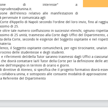
estazione di interesse" a:
urisprudenza@unina.it.
sione dell'elenco relativo alle manifestazioni di
tà pervenute è comunicata agli
a Corte d'Appello di Napoli secondo l'ordine del loro invio, fino al ragg
simo di 25.
oltre tale numero confluiscono in successivi elenchi, ognuno rispet
imo di 25 unità, trasmesso alla Corte dagli Uffici del Dipartimento, 
sta della Corte, secondo le esigenze del Soggetto ospitante e nel rispet
materia.
elenco, il Soggetto ospitante comunicherà, per ogni tirocinante, una/un 
Tirocinio delle studentesse e degli studenti.
e riferimenti del/della Tutor saranno trasmessi dagli Uffici a ciascuna
 che dovrà contattare la/il Tutor della Corte per la definizione delle at
one dell'impegno in termini di orario e giorni.
di direttive di Ateneo, si specifica che il progetto formativo dovrà esse
 collabora.unina, e sottoposto alle consuete modalità di approvazione 
lla Referente del Dipartimento