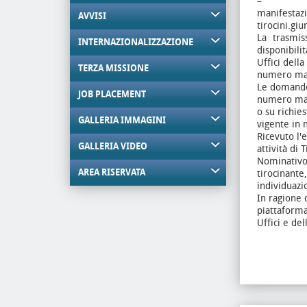
–
manif
AVVISI
tirocini.gi
La trasmis
INTERNAZIONALIZZAZIONE
disponibili
Uffici dell
TERZA MISSIONE
numero mas
Le domande 
JOB PLACEMENT
numero mass
o su richie
GALLERIA IMMAGINI
vigente in 
Ricevuto l'
GALLERIA VIDEO
attività di 
Nominativo 
AREA RISERVATA
tirocinante,
individuazi
In ragione 
piattaforma
Uffici e de