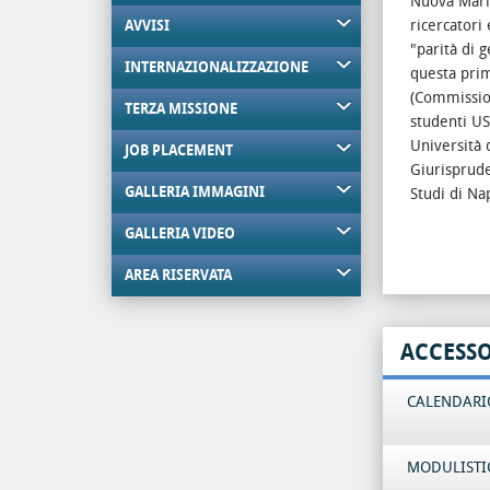
Nuova Mari
ricercatori
AVVISI
"parità di 
INTERNAZIONALIZZAZIONE
questa prim
(Commission
TERZA MISSIONE
studenti US
Università d
JOB PLACEMENT
Giurisprude
GALLERIA IMMAGINI
Studi di Nap
GALLERIA VIDEO
AREA RISERVATA
ACCESS
CALENDARIO
MODULISTI