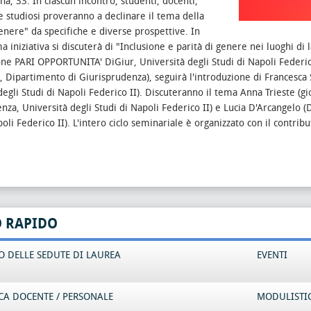
na, 33.
In ciascun incontro, studenti, docenti,
 e studiosi proveranno a declinare il tema della
genere" da specifiche e diverse prospettive. In
a iniziativa si discuterà di "Inclusione e parità di genere nei luoghi di 
e PARI OPPORTUNITA' DiGiur, Università degli Studi di Napoli Federico
, Dipartimento di Giurisprudenza), seguirà l'introduzione di Francesc
egli Studi di Napoli Federico II).
Discuteranno il tema Anna Trieste (gio
nza, Università degli Studi di Napoli Federico II) e Lucia D'Arcangelo 
oli Federico II).
L'intero ciclo seminariale è organizzato con il contribu
O RAPIDO
 DELLE SEDUTE DI LAUREA
EVENTI
CA DOCENTE / PERSONALE
MODULISTI