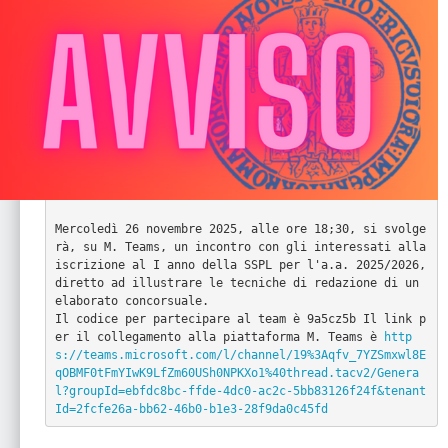
Mercoledì 26 novembre 2025, alle ore 18;30, si svolge
rà, su M. Teams, un incontro con gli interessati alla 
iscrizione al I anno della SSPL per l'a.a. 2025/2026, 
diretto ad illustrare le tecniche di redazione di un 
elaborato concorsuale.

Il codice per partecipare al team è 9a5cz5b Il link p
er il collegamento alla piattaforma M. Teams è 
http
s://teams.microsoft.com/l/channel/19%3Aqfv_7YZSmxwl8E
qOBMF0tFmYIwK9LfZm60USh0NPKXo1%40thread.tacv2/Genera
l?groupId=ebfdc8bc-ffde-4dc0-ac2c-5bb83126f24f&tenant
Id=2fcfe26a-bb62-46b0-b1e3-28f9da0c45fd