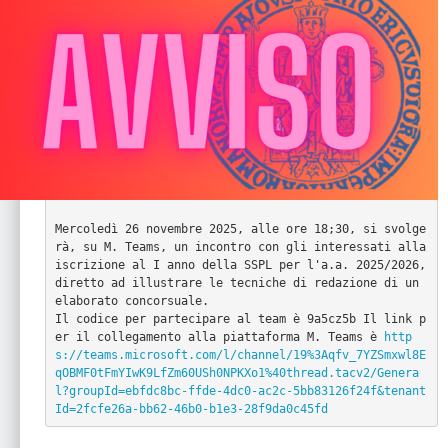
Mercoledì 26 novembre 2025, alle ore 18;30, si svolge
rà, su M. Teams, un incontro con gli interessati alla 
iscrizione al I anno della SSPL per l'a.a. 2025/2026, 
diretto ad illustrare le tecniche di redazione di un 
elaborato concorsuale.

Il codice per partecipare al team è 9a5cz5b Il link p
er il collegamento alla piattaforma M. Teams è 
http
s://teams.microsoft.com/l/channel/19%3Aqfv_7YZSmxwl8E
qOBMF0tFmYIwK9LfZm60USh0NPKXo1%40thread.tacv2/Genera
l?groupId=ebfdc8bc-ffde-4dc0-ac2c-5bb83126f24f&tenant
Id=2fcfe26a-bb62-46b0-b1e3-28f9da0c45fd