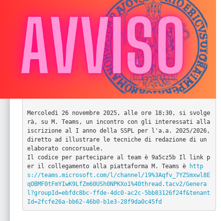
Mercoledì 26 novembre 2025, alle ore 18;30, si svolge
rà, su M. Teams, un incontro con gli interessati alla 
iscrizione al I anno della SSPL per l'a.a. 2025/2026, 
diretto ad illustrare le tecniche di redazione di un 
elaborato concorsuale.

Il codice per partecipare al team è 9a5cz5b Il link p
er il collegamento alla piattaforma M. Teams è 
http
s://teams.microsoft.com/l/channel/19%3Aqfv_7YZSmxwl8E
qOBMF0tFmYIwK9LfZm60USh0NPKXo1%40thread.tacv2/Genera
l?groupId=ebfdc8bc-ffde-4dc0-ac2c-5bb83126f24f&tenant
Id=2fcfe26a-bb62-46b0-b1e3-28f9da0c45fd