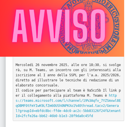
Mercoledì 26 novembre 2025, alle ore 18;30, si svolge
rà, su M. Teams, un incontro con gli interessati alla 
iscrizione al I anno della SSPL per l'a.a. 2025/2026, 
diretto ad illustrare le tecniche di redazione di un 
elaborato concorsuale.

Il codice per partecipare al team è 9a5cz5b Il link p
er il collegamento alla piattaforma M. Teams è 
http
s://teams.microsoft.com/l/channel/19%3Aqfv_7YZSmxwl8E
qOBMF0tFmYIwK9LfZm60USh0NPKXo1%40thread.tacv2/Genera
l?groupId=ebfdc8bc-ffde-4dc0-ac2c-5bb83126f24f&tenant
Id=2fcfe26a-bb62-46b0-b1e3-28f9da0c45fd