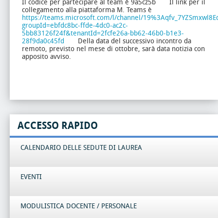
Il codice per partecipare al team è 9a5cz5b
Il link per il
collegamento alla piattaforma M. Teams è
https://teams.microsoft.com/l/channel/19%3Aqfv_7YZSmxw
groupId=ebfdc8bc-ffde-4dc0-ac2c-
5bb83126f24f&tenantId=2fcfe26a-bb62-46b0-b1e3-
28f9da0c45fd
Della data del successivo incontro da
remoto, previsto nel mese di ottobre, sarà data notizia con
apposito avviso.
ACCESSO RAPIDO
CALENDARIO DELLE SEDUTE DI LAUREA
EVENTI
MODULISTICA DOCENTE / PERSONALE