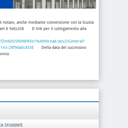
 di notaio, anche mediante convenzione con la Scuola
am è 9a5cz5b
Il link per il collegamento alla
9LfZm60USh0NPKXo1%40thread.tacv2/General?
b1e3-28f9da0c45fd
Della data del successivo
avviso.
CA STUDENTI