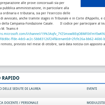
 preparazione alle prove concorsuali sia per
lla pubblica amministrazione, in particolare alla
 ordinaria e tributaria, sia per l'esercizio delle
 di avvocato, anche tramite stages in Tribunale e in Corte d'Appello, e
o della Campania-Fondazione Casale.
Il codice per partecipare al te
a M. Teams è
eams.microsoft.com/l/channel/19%3Aqfv_7YZSmxwl8EqOBMF0tFmYIwK
fdc8bc-ffde-4dc0-ac2c-5bb83126f24f&tenantId=2fcfe26a-bb62-46b0-
 remoto, previsto nel mese di ottobre, sarà data notizia con apposito 
O RAPIDO
 DELLE SEDUTE DI LAUREA
EVENTI
CA DOCENTE / PERSONALE
MODULISTI