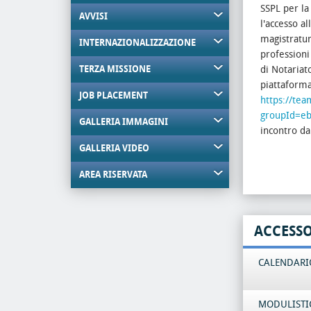
SSPL per la
AVVISI
l'accesso a
magistratura
INTERNAZIONALIZZAZIONE
professioni
TERZA MISSIONE
di Notariat
piattaform
JOB PLACEMENT
https://t
groupId=eb
GALLERIA IMMAGINI
incontro da
GALLERIA VIDEO
AREA RISERVATA
ACCESS
CALENDARIO
MODULISTI