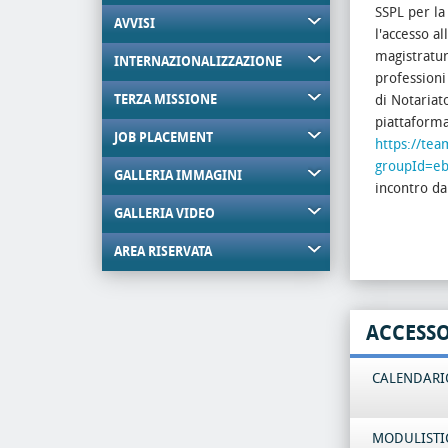
SSPL per la
AVVISI
l'accesso a
magistratura
INTERNAZIONALIZZAZIONE
professioni
TERZA MISSIONE
di Notariat
piattaform
JOB PLACEMENT
https://t
groupId=eb
GALLERIA IMMAGINI
incontro da
GALLERIA VIDEO
AREA RISERVATA
ACCESS
CALENDARIO
MODULISTI