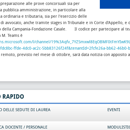
 preparazione alle prove concorsuali sia per
lla pubblica amministrazione, in particolare alla
 ordinaria e tributaria, sia per l'esercizio delle
 di avvocato, anche tramite stages in Tribunale e in Corte d'Appello, e
o della Campania-Fondazione Casale.
Il codice per partecipare al te
a M. Teams è
eams.microsoft.com/l/channel/19%3Aqfv_7YZSmxwl8EqOBMF0tFmYIwK
fdc8bc-ffde-4dc0-ac2c-5bb83126f24f&tenantId=2fcfe26a-bb62-46b0-
 remoto, previsto nel mese di ottobre, sarà data notizia con apposito 
O RAPIDO
 DELLE SEDUTE DI LAUREA
EVENTI
CA DOCENTE / PERSONALE
MODULISTI