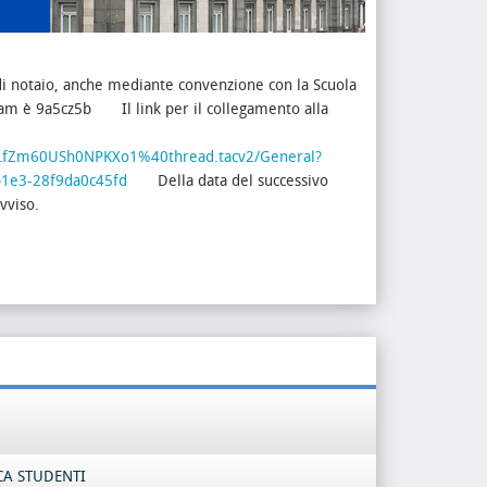
 di notaio, anche mediante convenzione con la Scuola
am è 9a5cz5b
Il link per il collegamento alla
9LfZm60USh0NPKXo1%40thread.tacv2/General?
b1e3-28f9da0c45fd
Della data del successivo
avviso.
CA STUDENTI