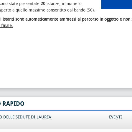
sono state presentate
20
istanze, in numero
ispetto a quello massimo consentito dal bando (50).
li istanti sono automaticamente ammessi al percorso in oggetto e non s
 finale.
O RAPIDO
 DELLE SEDUTE DI LAUREA
EVENTI