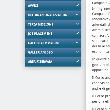
Campania – 
AVVISI
Immigrazion
Campania FS
INTERNAZIONALIZZAZIONE
Innovative)
TERZA MISSIONE
aziendali, 
Amministraz
JOB PLACEMENT
confiscati"
sequestrati 
GALLERIA IMMAGINI
dei beni con
economica.
GALLERIA VIDEO
In questa p
AREA RISERVATA
gestione ef
opportune p
Il Corso as
condivision
anche di ge
Il Corso pr
per una effi
Il Corso si