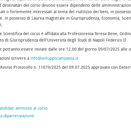
 I destinatari del corso devono essere dipendenti delle amministrazioni
cati o fortemente interessati al tema del riutilizzo dei beni, in possess
e. in possesso di Laurea magistrale in Giurisprudenza, Economia, Scien
i,
e Scientifica del corso è affidata alla Professoressa Teresa Bene, Ordin
o di Giurisprudenza dell'Università degli Studi di Napoli Federico II
potranno essere inviate dalle ore 12,00 del giorno 09/07/2025 alle 
zioni scrivere a
info@sviluppocampania.it
l'Avviso Protocollo n. 11079/2025 del 09.07.2025 approvato con Deter
andidati ammessi al corso
 dipartecipazione