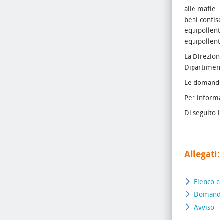
alle mafie.
beni confis
equipollent
equipollent
La Direzion
Dipartiment
Le domande 
Per informa
Di seguito 
Allegati:
Elenco c
Domanda
Avviso