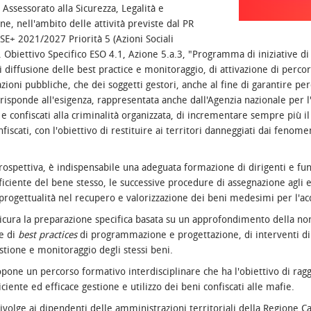
Assessorato alla Sicurezza, Legalità e
e, nell'ambito delle attività previste dal PR
E+ 2021/2027 Priorità 5 (Azioni Sociali
, Obiettivo Specifico ESO 4.1, Azione 5.a.3, "Programma di iniziative 
di diffusione delle best practice e monitoraggio, di attivazione di perc
ioni pubbliche, che dei soggetti gestori, anche al fine di garantire perc
, risponde all'esigenza, rappresentata anche dall'Agenzia nazionale per 
e confiscati alla criminalità organizzata, di incrementare sempre più il 
fiscati, con l'obiettivo di restituire ai territori danneggiati dai fenom
rospettiva, è indispensabile una adeguata formazione di dirigenti e funzi
ficiente del bene stesso, le successive procedure di assegnazione agli e
rogettualità nel recupero e valorizzazione dei beni medesimi per l'acq
sicura la preparazione specifica basata su un approfondimento della nor
e di
best practices
di programmazione e progettazione, di interventi di 
stione e monitoraggio degli stessi beni.
opone un percorso formativo interdisciplinare che ha l'obiettivo di rag
ciente ed efficace gestione e utilizzo dei beni confiscati alle mafie.
 rivolge ai dipendenti delle amministrazioni territoriali della Regione Ca