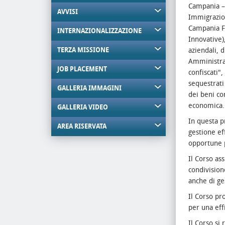
Campania – 
AVVISI
Immigrazion
Campania FS
INTERNAZIONALIZZAZIONE
Innovative)
TERZA MISSIONE
aziendali, 
Amministraz
JOB PLACEMENT
confiscati"
sequestrati 
GALLERIA IMMAGINI
dei beni con
economica.
GALLERIA VIDEO
In questa p
AREA RISERVATA
gestione ef
opportune p
Il Corso as
condivision
anche di ge
Il Corso pr
per una effi
Il Corso si