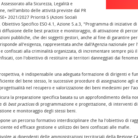
Assessorato alla Sicurezza, Legalità e
e, nell'ambito delle attività previste dal PR
E+ 2021/2027 Priorità 5 (Azioni Sociali
, Obiettivo Specifico ESO 4.1, Azione 5.a.3, "Programma di iniziative 
di diffusione delle best practice e monitoraggio, di attivazione di perc
ioni pubbliche, che dei soggetti gestori, anche al fine di garantire perc
, risponde all'esigenza, rappresentata anche dall'Agenzia nazionale per 
e confiscati alla criminalità organizzata, di incrementare sempre più il 
fiscati, con l'obiettivo di restituire ai territori danneggiati dai fenom
rospettiva, è indispensabile una adeguata formazione di dirigenti e funzi
ficiente del bene stesso, le successive procedure di assegnazione agli e
rogettualità nel recupero e valorizzazione dei beni medesimi per l'acq
sicura la preparazione specifica basata su un approfondimento della nor
e di
best practices
di programmazione e progettazione, di interventi di 
stione e monitoraggio degli stessi beni.
opone un percorso formativo interdisciplinare che ha l'obiettivo di rag
ciente ed efficace gestione e utilizzo dei beni confiscati alle mafie.
 rivolge ai dipendenti delle amministrazioni territoriali della Regione Ca