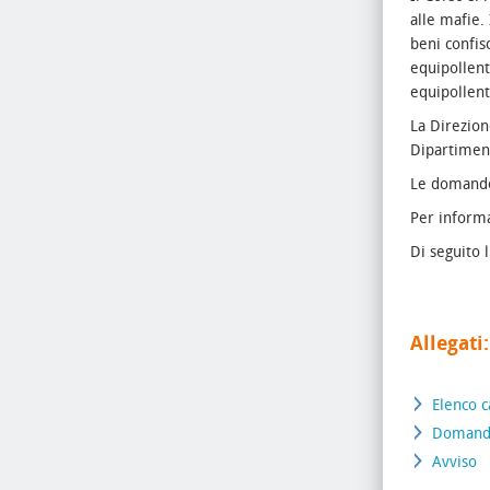
alle mafie.
beni confis
equipollent
equipollent
La Direzion
Dipartiment
Le domande 
Per informa
Di seguito 
Allegati:
Elenco c
Domanda
Avviso