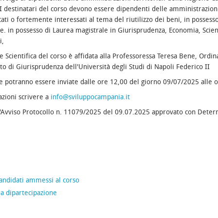
 I destinatari del corso devono essere dipendenti delle amministrazioni
cati o fortemente interessati al tema del riutilizzo dei beni, in possess
e. in possesso di Laurea magistrale in Giurisprudenza, Economia, Scien
i,
e Scientifica del corso è affidata alla Professoressa Teresa Bene, Ordin
o di Giurisprudenza dell'Università degli Studi di Napoli Federico II
potranno essere inviate dalle ore 12,00 del giorno 09/07/2025 alle 
zioni scrivere a
info@sviluppocampania.it
l'Avviso Protocollo n. 11079/2025 del 09.07.2025 approvato con Deter
andidati ammessi al corso
 dipartecipazione