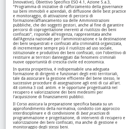
Innovative), Obiettivo Specifico ESO 4.1, Azione 5.a.3,
"Programma di iniziative di rafforzamento della governance
sui beni immobili e aziendali, di diffusione delle best practice
e monitoraggio, di attivazione di percorsi di
formazione/affiancamento sia delle Amministrazioni
pubbliche, che dei soggetti gestori, anche al fine di garantire
percorsi di coprogettazione inerenti al riutilizzo dei beni
confiscati", risponde all'esigenza, rappresentata anche
dall'Agenzia nazionale per l'amministrazione e la destinazione
dei beni sequestrati e confiscati alla criminalità organizzata,
di incrementare sempre più il riutilizzo ad uso sociale,
istituzionale e produttivo dei beni confiscati, con l'obiettivo di
restituire ai territori danneggiati dai fenomeni criminali
nuove opportunità di crescita civile ed economica.
In questa prospettiva, è indispensabile una adeguata
formazione di dirigenti e funzionari degli enti territoriali,
tale da assicurare la gestione efficiente del bene stesso, le
successive procedure di assegnazione agli enti di cui all'art.
48 comma 3 cod. antim. e le opportune progettualità nel
recupero e valorizzazione dei beni medesimi per
l'acquisizione di finanziamenti pubblici.
Il Corso assicura la preparazione specifica basata su un
approfondimento della normativa, condotto con approccio
interdisciplinare e di condivisione di
best practices
di
programmazione e progettazione, di interventi di recupero e
valorizzazione dei beni confiscati, ma anche di gestione e
monitoraggio degli stessi beni.