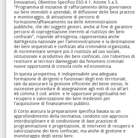
Innovative), Obiettivo Specifico ESO 4.1, Azione 5.a.3,
"Programma di iniziative di rafforzamento della governance
sui beni immobili e aziendali, di diffusione delle best practice
e monitoraggio, di attivazione di percorsi di
formazione/affiancamento sia delle Amministrazioni
pubbliche, che dei soggetti gestori, anche al fine di garantire
percorsi di coprogettazione inerenti al riutilizzo dei beni
confiscati", risponde all'esigenza, rappresentata anche
dall'Agenzia nazionale per l'amministrazione e la destinazione
dei beni sequestrati e confiscati alla criminalità organizzata,
di incrementare sempre più il riutilizzo ad uso sociale,
istituzionale e produttivo dei beni confiscati, con l'obiettivo di
restituire ai territori danneggiati dai fenomeni criminali
nuove opportunità di crescita civile ed economica.
In questa prospettiva, è indispensabile una adeguata
formazione di dirigenti e funzionari degli enti territoriali,
tale da assicurare la gestione efficiente del bene stesso, le
successive procedure di assegnazione agli enti di cui all'art.
48 comma 3 cod. antim. e le opportune progettualità nel
recupero e valorizzazione dei beni medesimi per
l'acquisizione di finanziamenti pubblici.
Il Corso assicura la preparazione specifica basata su un
approfondimento della normativa, condotto con approccio
interdisciplinare e di condivisione di
best practices
di
programmazione e progettazione, di interventi di recupero e
valorizzazione dei beni confiscati, ma anche di gestione e
monitoraggio degli stessi beni.