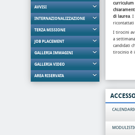
curriculum 
AVVISI
chiaramente
di laurea
. 
INTERNAZIONALIZZAZIONE
ricontattat
TERZA MISSIONE
I tirocini 
a settimana
JOB PLACEMENT
candidati c
tirocinio è
GALLERIA IMMAGINI
GALLERIA VIDEO
AREA RISERVATA
ACCESS
CALENDARIO
MODULISTI