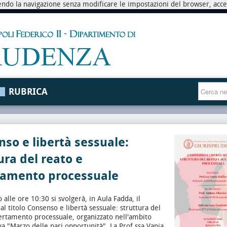
endo la navigazione senza modificare le impostazioni del browser, accett
RUBRICA
so e libertà sessuale:
ura del reato e
tamento processuale
 alle ore 10:30 si svolgerà, in Aula Fadda, il
l titolo Consenso e libertà sessuale: struttura del
ertamento processuale, organizzato nell'ambito
tiva "Marzo delle pari opportunità".
La Prof.ssa Vania