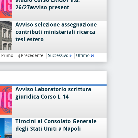
studio Corso LMG01 a.a.
26/27avviso present
Avviso selezione assegnazione
contributi ministeriali ricerca
tesi estero
Primo
Precedente
Successivo
Ultimo
Avviso Laboratorio scrittura
giuridica Corso L-14
Tirocini al Consolato Generale
degli Stati Uniti a Napoli