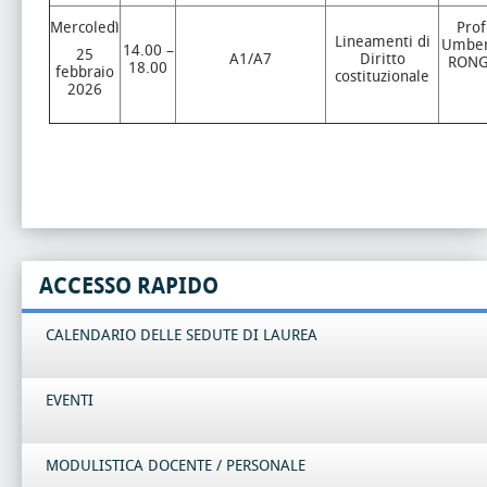
Mercoledì
Prof
Lineamenti di
Umber
14.00 –
25
A1/A7
Diritto
RON
18.00
febbraio
costituzionale
2026
ACCESSO RAPIDO
CALENDARIO DELLE SEDUTE DI LAUREA
EVENTI
MODULISTICA DOCENTE / PERSONALE