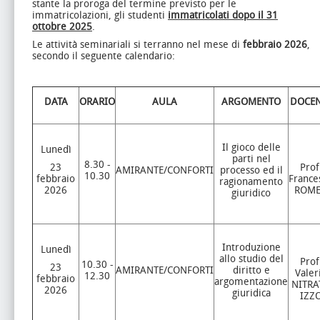
stante la proroga del termine previsto per le
immatricolazioni, gli studenti
immatricolati dopo il 31
ottobre 2025
.
Le attività seminariali si terranno nel mese di
febbraio 2026
,
secondo il seguente calendario:
DATA
ORARIO
AULA
ARGOMENTO
DOCEN
Il gioco delle
Lunedì
parti nel
8.30 -
23
Prof
AMIRANTE/CONFORTI
processo ed il
10.30
febbraio
France
ragionamento
2026
ROM
giuridico
Introduzione
Lunedì
allo studio del
Prof
10.30 -
23
AMIRANTE/CONFORTI
diritto e
Valer
12.30
febbraio
argomentazione
NITRA
2026
giuridica
IZZ