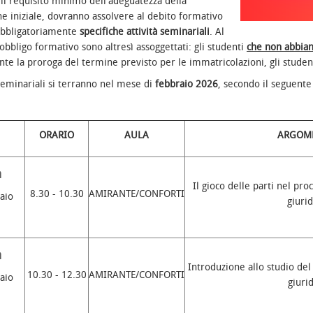
 il requisito minimo dell'adeguatezza della
e iniziale, dovranno assolvere al debito formativo
bbligatoriamente
specifiche attività seminariali
. Al
bligo formativo sono altresì assoggettati: gli studenti
che non abbian
nte la proroga del termine previsto per le immatricolazioni, gli stude
 seminariali si terranno nel mese di
febbraio 2026
, secondo il seguente
ORARIO
AULA
ARGOM
ì
Il gioco delle parti nel pr
8.30 - 10.30
AMIRANTE/CONFORTI
aio
giurid
ì
Introduzione allo studio de
10.30 - 12.30
AMIRANTE/CONFORTI
aio
giurid