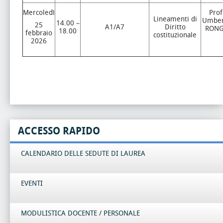
Mercoledì
Prof
Lineamenti di
Umber
14.00 –
25
A1/A7
Diritto
RON
18.00
febbraio
costituzionale
2026
ACCESSO RAPIDO
CALENDARIO DELLE SEDUTE DI LAUREA
EVENTI
MODULISTICA DOCENTE / PERSONALE