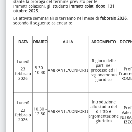
stante la proroga del termine previsto per le
immatricolazioni, gli studenti
immatricolati dopo il 31
ottobre 2025
.
Le attività seminariali si terranno nel mese di
febbraio 2026
,
secondo il seguente calendario:
DATA
ORARIO
AULA
ARGOMENTO
DOCEN
Il gioco delle
Lunedì
parti nel
8.30 -
23
Prof
AMIRANTE/CONFORTI
processo ed il
10.30
febbraio
France
ragionamento
2026
ROM
giuridico
Introduzione
Lunedì
allo studio del
Prof
10.30 -
23
AMIRANTE/CONFORTI
diritto e
Valer
12.30
febbraio
argomentazione
NITRA
2026
giuridica
IZZ