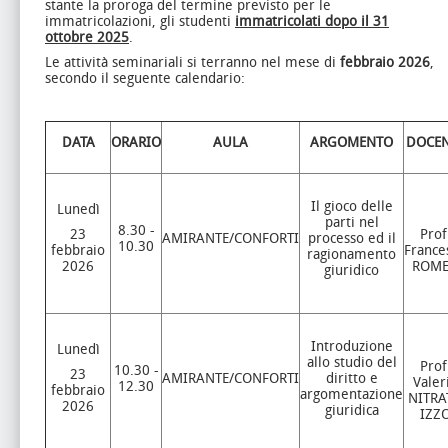
stante la proroga del termine previsto per le
immatricolazioni, gli studenti
immatricolati dopo il 31
ottobre 2025
.
Le attività seminariali si terranno nel mese di
febbraio 2026
,
secondo il seguente calendario:
DATA
ORARIO
AULA
ARGOMENTO
DOCEN
Il gioco delle
Lunedì
parti nel
8.30 -
23
Prof
AMIRANTE/CONFORTI
processo ed il
10.30
febbraio
France
ragionamento
2026
ROM
giuridico
Introduzione
Lunedì
allo studio del
Prof
10.30 -
23
AMIRANTE/CONFORTI
diritto e
Valer
12.30
febbraio
argomentazione
NITRA
2026
giuridica
IZZ