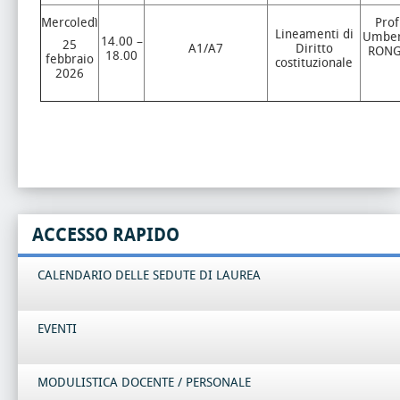
Mercoledì
Prof
Lineamenti di
Umber
14.00 –
25
A1/A7
Diritto
RON
18.00
febbraio
costituzionale
2026
ACCESSO RAPIDO
CALENDARIO DELLE SEDUTE DI LAUREA
EVENTI
MODULISTICA DOCENTE / PERSONALE