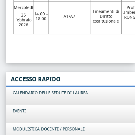
Mercoledì
Prof
Lineamenti di
Umber
14.00 –
25
A1/A7
Diritto
RON
18.00
febbraio
costituzionale
2026
ACCESSO RAPIDO
CALENDARIO DELLE SEDUTE DI LAUREA
EVENTI
MODULISTICA DOCENTE / PERSONALE