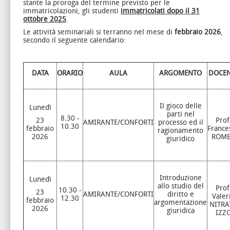
stante la proroga del termine previsto per le
immatricolazioni, gli studenti
immatricolati dopo il 31
ottobre 2025
.
Le attività seminariali si terranno nel mese di
febbraio 2026
,
secondo il seguente calendario:
DATA
ORARIO
AULA
ARGOMENTO
DOCEN
Il gioco delle
Lunedì
parti nel
8.30 -
23
Prof
AMIRANTE/CONFORTI
processo ed il
10.30
febbraio
France
ragionamento
2026
ROM
giuridico
Introduzione
Lunedì
allo studio del
Prof
10.30 -
23
AMIRANTE/CONFORTI
diritto e
Valer
12.30
febbraio
argomentazione
NITRA
2026
giuridica
IZZ