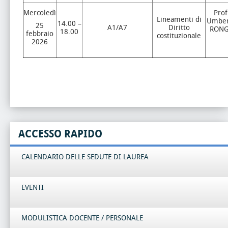
Mercoledì
Prof
Lineamenti di
Umber
14.00 –
25
A1/A7
Diritto
RON
18.00
febbraio
costituzionale
2026
ACCESSO RAPIDO
CALENDARIO DELLE SEDUTE DI LAUREA
EVENTI
MODULISTICA DOCENTE / PERSONALE