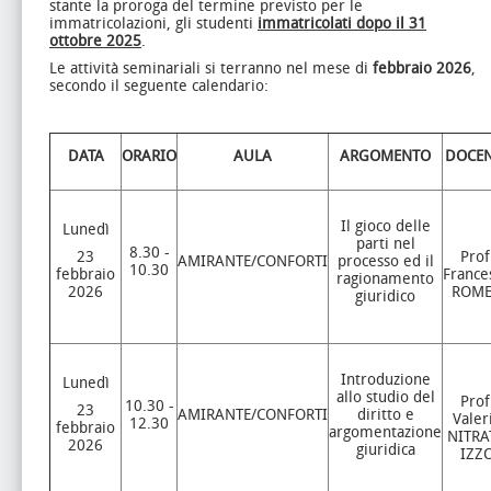
stante la proroga del termine previsto per le
immatricolazioni, gli studenti
immatricolati dopo il 31
ottobre 2025
.
Le attività seminariali si terranno nel mese di
febbraio 2026
,
secondo il seguente calendario:
DATA
ORARIO
AULA
ARGOMENTO
DOCEN
Il gioco delle
Lunedì
parti nel
8.30 -
23
Prof
AMIRANTE/CONFORTI
processo ed il
10.30
febbraio
France
ragionamento
2026
ROM
giuridico
Introduzione
Lunedì
allo studio del
Prof
10.30 -
23
AMIRANTE/CONFORTI
diritto e
Valer
12.30
febbraio
argomentazione
NITRA
2026
giuridica
IZZ