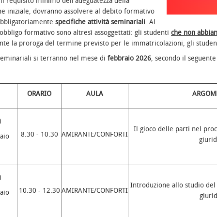
 il requisito minimo dell'adeguatezza della
e iniziale, dovranno assolvere al debito formativo
bbligatoriamente
specifiche attività seminariali
. Al
bligo formativo sono altresì assoggettati: gli studenti
che non abbian
nte la proroga del termine previsto per le immatricolazioni, gli stude
 seminariali si terranno nel mese di
febbraio 2026
, secondo il seguente
ORARIO
AULA
ARGOM
ì
Il gioco delle parti nel pr
8.30 - 10.30
AMIRANTE/CONFORTI
aio
giurid
ì
Introduzione allo studio de
10.30 - 12.30
AMIRANTE/CONFORTI
aio
giurid