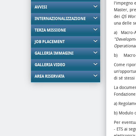
l'impegno 
AVVISI
Master, pre
dei
QS Worl
INTERNAZIONALIZZAZIONE
una delle s
TERZA MISSIONE
a) Macro-A
"Developme
JOB PLACEMENT
Operational
GALLERIA IMMAGINI
b) Macro-
Come riport
GALLERIA VIDEO
un'opportun
AREA RISERVATA
di sé stess
La documen
Fondazione 
a) Regolam
b) Modulo d
Per eventua
- ETS ai se
elettronica