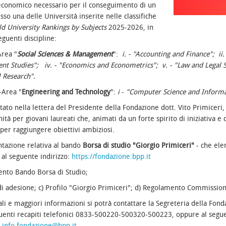
economico necessario per il conseguimento di un
sso una delle Università inserite nelle classifiche
d University Rankings by Subjects
2025-2026, in
eguenti discipline:
rea "
Social Sciences & Management
":
i.
- "Accounting and Finance";
ii.
nt Studies";
iv. - "Economics and Econometrics";
v. - "Law and Legal 
 Research".
Area "
Engineering and Technology
":
i
-
"Computer Science and Inform
ato nella lettera del Presidente della Fondazione dott. Vito Primiceri,
ità per giovani laureati che, animati da un forte spirito di iniziativa e 
i per raggiungere obiettivi ambiziosi.
tazione relativa al bando
Borsa di studio "Giorgio Primiceri"
- che elen
al seguente indirizzo:
https://fondazione.bpp.it
ento Bando Borsa di Studio;
i adesione;
c) Profilo "Giorgio Primiceri";
d) Regolamento Commissione
li e maggiori informazioni si potrà contattare la Segreteria della Fon
guenti recapiti telefonici 0833-500220-500320-500223, oppure al segue
:
info.fondazione@bpp.it
.