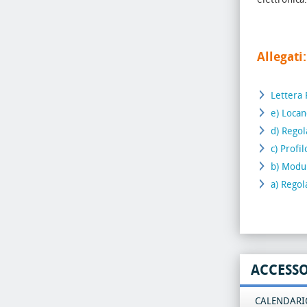
Allegati:
Lettera 
e) Locan
d) Rego
c) Profi
b) Modul
a) Rego
ACCESS
CALENDARIO