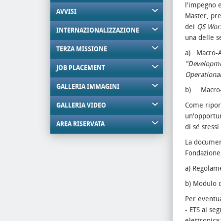
l'impegno 
AVVISI
Master, pre
dei
QS Worl
INTERNAZIONALIZZAZIONE
una delle s
TERZA MISSIONE
a) Macro-A
"Developme
JOB PLACEMENT
Operational
GALLERIA IMMAGINI
b) Macro-
Come riport
GALLERIA VIDEO
un'opportun
AREA RISERVATA
di sé stess
La documen
Fondazione 
a) Regolam
b) Modulo d
Per eventua
- ETS ai se
elettronica