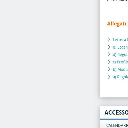
Allegati:
Lettera 
e) Locan
d) Rego
c) Profi
b) Modul
a) Rego
ACCESS
CALENDARIO