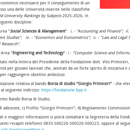
economico necessario per il conseguimento di un
sso una delle Università inserite nelle classifiche
d University Rankings by Subjects
2025-2026, in
eguenti discipline:
rea "
Social Sciences & Management
":
i.
- "Accounting and Finance";
ii.
nt Studies";
iv. - "Economics and Econometrics";
v. - "Law and Legal 
 Research".
Area "
Engineering and Technology
":
i
-
"Computer Science and Inform
ato nella lettera del Presidente della Fondazione dott. Vito Primiceri,
ità per giovani laureati che, animati da un forte spirito di iniziativa e 
i per raggiungere obiettivi ambiziosi.
tazione relativa al bando
Borsa di studio "Giorgio Primiceri"
- che elen
al seguente indirizzo:
https://fondazione.bpp.it
ento Bando Borsa di Studio;
i adesione;
c) Profilo "Giorgio Primiceri";
d) Regolamento Commissione
li e maggiori informazioni si potrà contattare la Segreteria della Fon
guenti recapiti telefonici 0833-500220-500320-500223, oppure al segue
:
info.fondazione@bpp.it
.