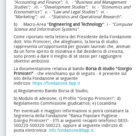
"Accounting and Finance";
ii.
- "Business and Management
Studies";
iii. - "Development Studies";
iv. - "Economics and
Econometrics";
v. - "Law and Legal Studies";
vi. -
"Marketing";
vii.
- "Statistics and Operational Research".
b) Macro-Area "
Engineering and Technology
":
i
-
"Computer
Science and Information Systems"
.
Come riportato nella lettera del Presidente della Fondazione
dott. Vito Primiceri, che alleghiamo, la borsa di studio
rappresenta un'opportunità per giovani laureati che, animati
da un forte spirito di iniziativa e dal desiderio di crescita,
sono pronti a dare il meglio di sé stessi per raggiungere
obiettivi ambiziosi.
La documentazione relativa al bando
Borsa di studio "Giorgio
Primiceri"
- che elenchiamo qui di seguito - è presente sul
sito della Fondazione al seguente
indirizzo:
https://fondazione.bpp.it
a) Regolamento Bando Borsa di Studio;
b) Modulo di adesione;
c) Profilo "Giorgio Primiceri";
d)
Regolamento Commissione giudicatrice;
e) Locandina
Per eventuali e maggiori informazioni si potrà contattare la
Segreteria della Fondazione "Banca Popolare Pugliese -
Giorgio Primiceri" - ETS ai seguenti recapiti telefonici 0833-
500220-500320-500223, oppure al seguente indirizzo di
posta elettronica:
info.fondazione@bpp.it
.