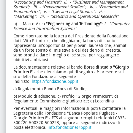
"Accounting and Finance";
ii.
- "Business and Management
Studies";
iii. - "Development Studies";
iv. - "Economics and
Econometrics";
v. - "Law and Legal Studies";
vi. -
"Marketing";
vii.
- "Statistics and Operational Research".
b) Macro-Area "
Engineering and Technology
":
i
-
"Computer
Science and Information Systems"
.
Come riportato nella lettera del Presidente della Fondazione
dott. Vito Primiceri, che alleghiamo, la borsa di studio
rappresenta un'opportunità per giovani laureati che, animati
da un forte spirito di iniziativa e dal desiderio di crescita,
sono pronti a dare il meglio di sé stessi per raggiungere
obiettivi ambiziosi.
La documentazione relativa al bando
Borsa di studio "Giorgio
Primiceri"
- che elenchiamo qui di seguito - è presente sul
sito della Fondazione al seguente
indirizzo:
https://fondazione.bpp.it
a) Regolamento Bando Borsa di Studio;
b) Modulo di adesione;
c) Profilo "Giorgio Primiceri";
d)
Regolamento Commissione giudicatrice;
e) Locandina
Per eventuali e maggiori informazioni si potrà contattare la
Segreteria della Fondazione "Banca Popolare Pugliese -
Giorgio Primiceri" - ETS ai seguenti recapiti telefonici 0833-
500220-500320-500223, oppure al seguente indirizzo di
posta elettronica:
info.fondazione@bpp.it
.