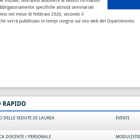
e iniziale, dovranno assolvere al debito formativo
bligatoriamente specifiche attività seminariali
anno nel mese di febbraio 2026, secondo il
che verrà pubblicato in tempi congrui sul sito web del Dipartimento.
O RAPIDO
 DELLE SEDUTE DI LAUREA
EVENTI
CA DOCENTE / PERSONALE
MODULISTI